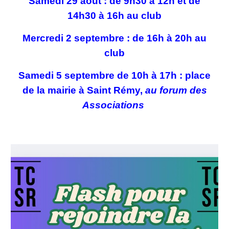
Samedi 29 août : de 9h30 à 12h et de
14h30 à 16h au club
Mercredi 2 septembre : de 16h à 20h au
club
Samedi 5 septembre de 10h à 17h : place
de la mairie à Saint Rémy,
au forum des
Associations