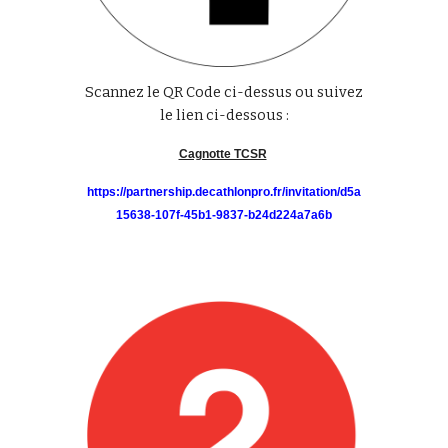
Scannez le QR Code ci-dessus ou suivez
le lien ci-dessous :
Cagnotte TCSR
https://partnership.decathlonpro.fr/invitation/d5a
15638-107f-45b1-9837-b24d224a7a6b